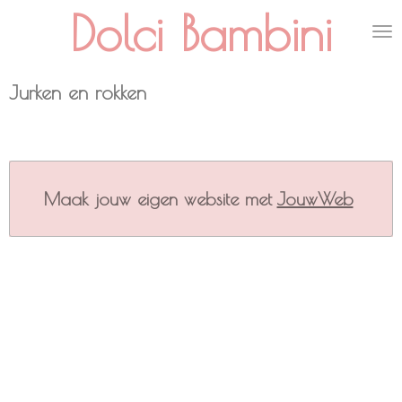
Dolci Bambini
Ga
direct
naar
de
Jurken en rokken
hoofdinhoud
Maak jouw eigen website met
JouwWeb