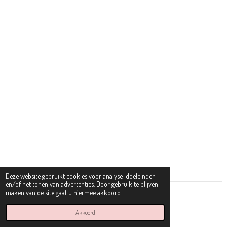
Deze website gebruikt cookies voor analyse-doeleinden
en/of het tonen van advertenties. Door gebruik te blijven
maken van de site gaat u hiermee akkoord.
© 2022 - 2026 Dolci Bambini
Powered by
JouwWeb
Akkoord