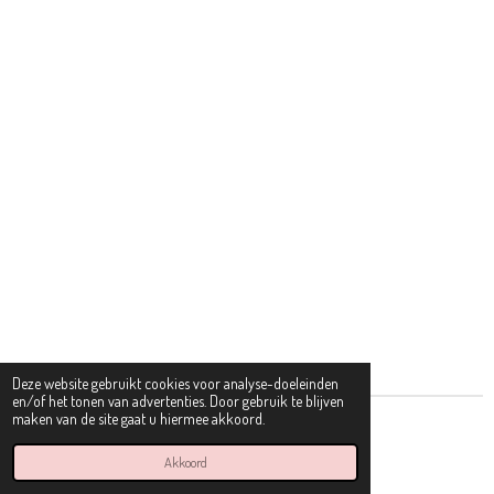
Deze website gebruikt cookies voor analyse-doeleinden
en/of het tonen van advertenties. Door gebruik te blijven
maken van de site gaat u hiermee akkoord.
© 2022 - 2026 Dolci Bambini
Powered by
JouwWeb
Akkoord