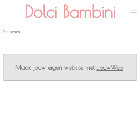
Dolci Bambini
Ga
direct
naar
de
Schoenen
hoofdinhoud
Maak jouw eigen website met
JouwWeb