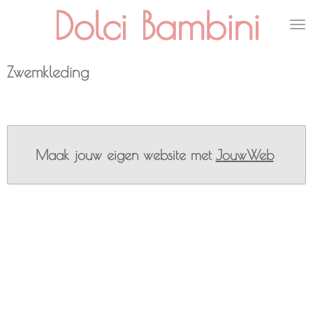
Dolci Bambini
Ga
direct
naar
de
Zwemkleding
hoofdinhoud
Maak jouw eigen website met
JouwWeb