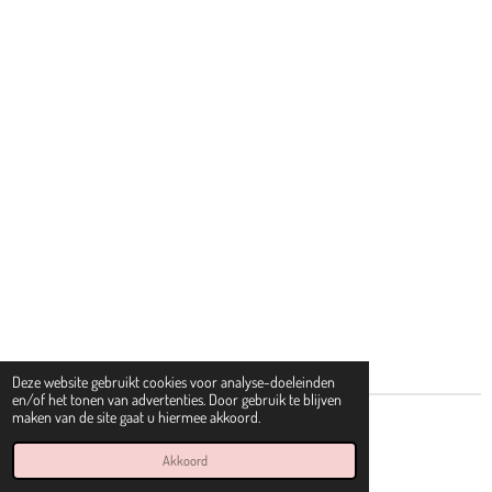
Deze website gebruikt cookies voor analyse-doeleinden
en/of het tonen van advertenties. Door gebruik te blijven
maken van de site gaat u hiermee akkoord.
© 2022 - 2026 Dolci Bambini
Powered by
JouwWeb
Akkoord